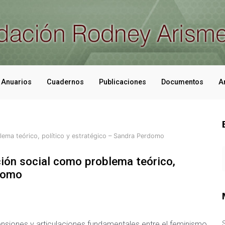
Anuarios
Cuadernos
Publicaciones
Documentos
A
ema teórico, político y estratégico – Sandra Perdomo
ión social como problema teórico,
rdomo
nsiones y articulaciones fundamentales entre el feminismo