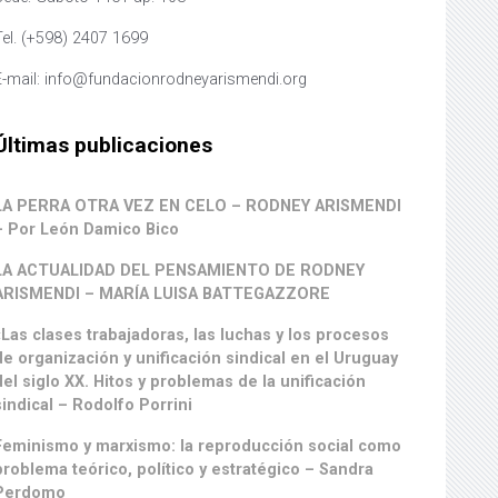
Tel. (+598) 2407 1699
E-mail: info@fundacionrodneyarismendi.org
Últimas publicaciones
LA PERRA OTRA VEZ EN CELO – RODNEY ARISMENDI
– Por León Damico Bico
LA ACTUALIDAD DEL PENSAMIENTO DE RODNEY
ARISMENDI – MARÍA LUISA BATTEGAZZORE
«Las clases trabajadoras, las luchas y los procesos
de organización y unificación sindical en el Uruguay
del siglo XX. Hitos y problemas de la unificación
sindical – Rodolfo Porrini
Feminismo y marxismo: la reproducción social como
problema teórico, político y estratégico – Sandra
Perdomo