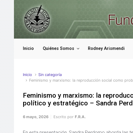
Saltar al contenido principal
Inicio
Quiénes Somos
Rodney Arismendi
Inicio
Sin categoría
Feminismo y marxismo: la reproducción social como probl
Feminismo y marxismo: la reproducc
político y estratégico – Sandra Pe
6 mayo, 2026
Escrito por
F.R.A.
En esta presentación, Sandra Perdomo aborda las te