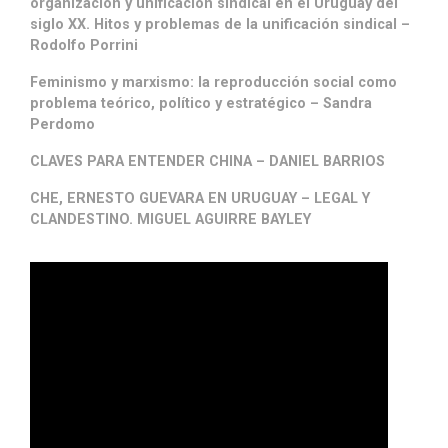
organización y unificación sindical en el Uruguay del
siglo XX. Hitos y problemas de la unificación sindical –
Rodolfo Porrini
Feminismo y marxismo: la reproducción social como
problema teórico, político y estratégico – Sandra
Perdomo
CLAVES PARA ENTENDER CHINA – DANIEL BARRIOS
CHE, ERNESTO GUEVARA EN URUGUAY – LEGAL Y
CLANDESTINO. MIGUEL AGUIRRE BAYLEY